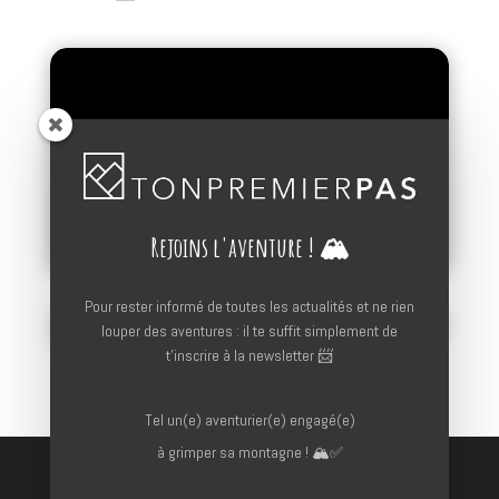
Rejoins l'aventure ! 🏔
Pour rester informé de toutes les actualités et ne rien
Suivre
Suivre
Suivre
louper des aventures : il te suffit simplement de
t'inscrire à la newsletter 📨
Tel un(e) aventurier(e) engagé(e)
à grimper sa montagne ! 🏔️✅
📝
Mentions-légales